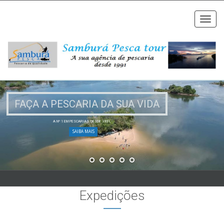
Toggl
navig
FAÇA A PESCARIA DA SUA VIDA
A Nº 1 EM PESCARIAS, DESDE 1991.
SAIBA MAIS
Expedições