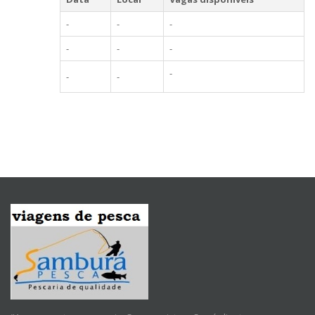
-
-
-
-
-
-
-
-
-